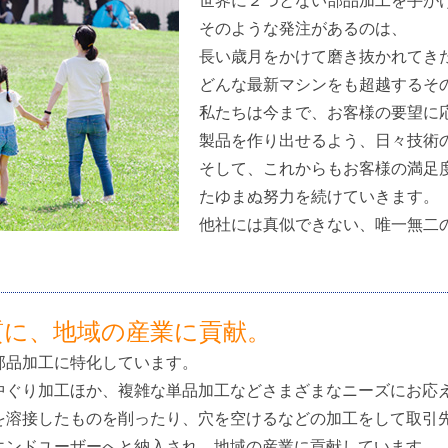
世界に２つとない部品加工を手が
そのような発注があるのは、
長い歳月をかけて磨き抜かれてき
どんな最新マシンをも超越するそ
私たちは今まで、お客様の要望に
製品を作り出せるよう、日々技術
そして、これからもお客様の満足
たゆまぬ努力を続けていきます。
他社には真似できない、唯一無二
質に、地域の産業に貢献。
部品加工に特化しています。
中ぐり加工ほか、複雑な単品加工などさまざまなニーズにお応
を溶接したものを削ったり、穴を空けるなどの加工をして取引
エンドユーザーへと納入され、地域の産業に貢献しています。